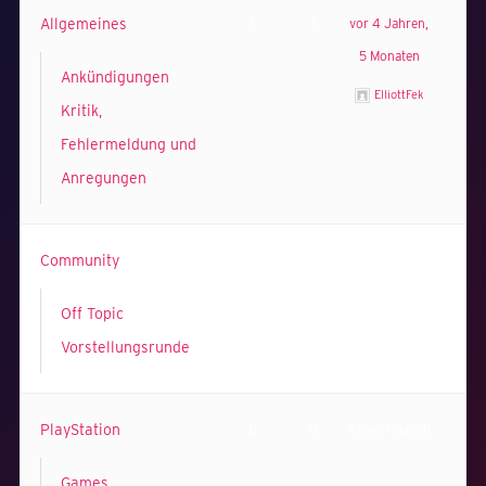
Allgemeines
1
1
vor 4 Jahren,
5 Monaten
Ankündigungen
ElliottFek
Kritik,
Fehlermeldung und
Anregungen
Community
0
0
Keine Themen
Off Topic
Vorstellungsrunde
PlayStation
0
0
Keine Themen
Games