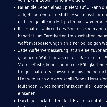
von “Extra-Leben” erhöht werden.
Fallen die Leben eines Spielers auf 0, kann 
aufgehoben werden. Stattdessen müsst ihr n
und den gefallenen Mitspieler hier wiederbel
Ihr erhaltet während des Spielens sogenannte
benötigt, um Tarotkarten freizuschalten, neu
Waffenverbesserungen an einer beliebigen Wa
Jede Waffenverbesserung ist an eine zuvor a
gebunden. Wählt ihr also in der Bastion eine 
Viereck-Taste, könnt ihr nun die Fähigkeiten 
freigeschaltete Verbesserung aus und betrach
Hier wird euch die abzuschließende Herausfo
laufenden Runde könnt ihr zudem die Touchpa
einsehen.
Durch gedrückt halten der L1-Taste könnt ihr