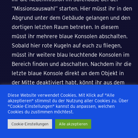
“Missionsauswahl” starten. Hier müsst ihr in den
Abgrund unter dem Gebäude gelangen und den
dortigen letzten Raum betreten. In diesem
müsst ihr mehrere blaue Konsolen abschalten.
Sobald hier rote Kugeln auf euch zu fliegen,
müsst ihr weitere blau leuchtende Konsolen im
Bereich finden und abschalten. Nachdem ihr die
letzte blaue Konsole direkt an dem Objekt in
der Mitte deaktiviert habt, könnt ihr aus dem
Untergrund wieder nach oben fliehen. Hier
Diese Website verwendet Cookies. Mit Klick auf "Alle
angekommen müsst ihr die dortigen Gegner
akzeptieren" stimmst du der Nutzung aller Cookies zu. Über
"Cookie-Einstellungen" kannst du anpassen, welchen
eliminieren und eine Rauchgranate zur Flucht
Cookies du zustimmen möchtest.
zünden. Gelingt euch dies, schaltet sich die
Cookie-Einstellungen
Alle akzeptieren
Trophäe frei.