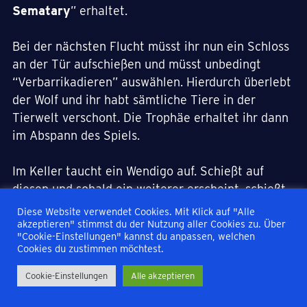
Sematary
” erhaltet.
Bei der nächsten Flucht müsst ihr nun ein Schloss
an der Tür aufschießen und müsst unbedingt
“Verbarrikadieren” auswählen. Hierdurch überlebt
der Wolf und ihr habt sämtliche Tiere in der
Tierwelt verschont. Die Trophäe erhaltet ihr dann
im Abspann des Spiels.
Im Keller taucht ein Wendigo auf. Schießt auf
diesen und sobald ein weiterer erscheint, schießt
ihr auf die Fässer.
Diese Website verwendet Cookies. Mit Klick auf "Alle
akzeptieren" stimmst du der Nutzung aller Cookies zu. Über
"Cookie-Einstellungen" kannst du anpassen, welchen
Spielt ihr nun Ashley, wird Chris sagen, dass ihr
Cookies du zustimmen möchtest.
ohne ihn weitergehen sollt. Ihr solltet hier
unbedingt sagen, dass ihr ihn nicht zurücklasst.
Cookie-Einstellungen
Alle akzeptieren
Etwas weiter im Spielverlauf werdet ihr von der