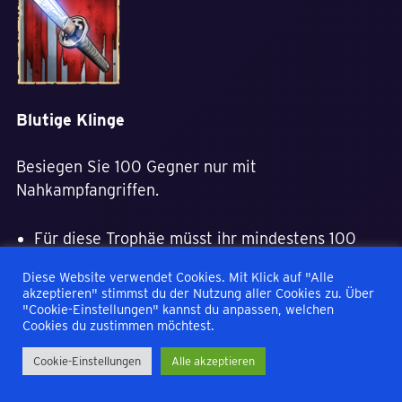
Blutige Klinge
Besiegen Sie 100 Gegner nur mit
Nahkampfangriffen.
Für diese Trophäe müsst ihr mindestens 100
Gegner nur mit Nahkampfwaffen eliminiert
Diese Website verwendet Cookies. Mit Klick auf "Alle
haben. Lauft hierfür zu einem Gegner und
akzeptieren" stimmst du der Nutzung aller Cookies zu. Über
"Cookie-Einstellungen" kannst du anpassen, welchen
schlagt mit eurem Schwert auf diesen ein, bis
Cookies du zustimmen möchtest.
dieser eliminiert wurde. Tut dies bei insgesamt
Cookie-Einstellungen
Alle akzeptieren
100 Gegner und die Trophäe schaltet sich frei.