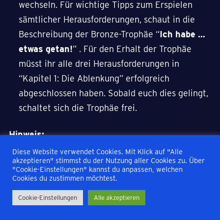
wechseln. Für wichtige Tipps zum Erspielen
sämtlicher Herausforderungen, schaut in die
Beschreibung der Bronze-Trophäe “
Ich habe …
etwas getan!
” . Für den Erhalt der Trophäe
müsst ihr alle drei Herausforderungen in
“Kapitel 1: Die Ablenkung” erfolgreich
abgeschlossen haben. Sobald euch dies gelingt,
schaltet sich die Trophäe frei.
Hinweis:
Diese Website verwendet Cookies. Mit Klick auf "Alle
Das Tutorial ist hiervon abgeschlossen. Dieses
akzeptieren" stimmst du der Nutzung aller Cookies zu. Über
"Cookie-Einstellungen" kannst du anpassen, welchen
muss somit nicht erneut gespielt werden und kann
Cookies du zustimmen möchtest.
übersprungen werden.
Cookie-Einstellungen
Alle akzeptieren