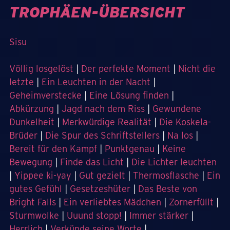
TROPHÄEN-ÜBERSICHT
Sisu
Völlig losgelöst
|
Der perfekte Moment
|
Nicht die
letzte
|
Ein Leuchten in der Nacht
|
Geheimverstecke
|
Eine Lösung finden
|
Abkürzung
|
Jagd nach dem Riss
|
Gewundene
Dunkelheit
|
Merkwürdige Realität
|
Die Koskela-
Brüder
|
Die Spur des Schriftstellers
|
Na los
|
Bereit für den Kampf
|
Punktgenau
|
Keine
Bewegung
|
Finde das Licht
|
Die Lichter leuchten
|
Yippee ki-yay
|
Gut gezielt
|
Thermosflasche
|
Ein
gutes Gefühl
|
Gesetzeshüter
|
Das Beste von
Bright Falls
|
Ein verliebtes Mädchen
|
Zornerfüllt
|
Sturmwolke
|
Uuund stopp!
|
Immer stärker
|
Herrlich
|
Verkünde seine Worte
|