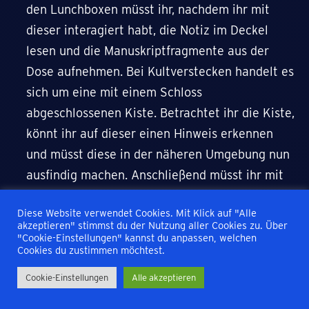
den Lunchboxen müsst ihr, nachdem ihr mit
dieser interagiert habt, die Notiz im Deckel
lesen und die Manuskriptfragmente aus der
Dose aufnehmen. Bei Kultverstecken handelt es
sich um eine mit einem Schloss
abgeschlossenen Kiste. Betrachtet ihr die Kiste,
könnt ihr auf dieser einen Hinweis erkennen
und müsst diese in der näheren Umgebung nun
ausfindig machen. Anschließend müsst ihr mit
der Box interagieren und auf dem Schloss die X-
Diese Website verwendet Cookies. Mit Klick auf "Alle
Taste drücken. Gebt hier die richtigen Symbole
akzeptieren" stimmst du der Nutzung aller Cookies zu. Über
ein und sammelt anschließend sämtliche
"Cookie-Einstellungen" kannst du anpassen, welchen
Cookies du zustimmen möchtest.
Gegenstände, die sich in der Kiste befinden, ein.
Habt ihr erstmals eine Lunchbox und ein
Cookie-Einstellungen
Alle akzeptieren
Kultversteck gefunden, mit beiden interagiert