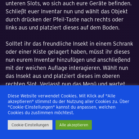
unteren Slots, wo sich auch eure Geräte befinden.
Schließt euer Inventar nun und wählt das Objekt
durch drücken der Pfeil-Taste nach rechts oder
links aus und platziert dieses auf dem Boden.
Solltet ihr das freundliche Insekt in einem Schrank
oder einer Kiste gelagert haben, müsst ihr dieses
nun eurem Inventar hinzufügen und anschließend
mit der weichen Auflage interagieren. Wählt nun
das Insekt aus und platziert dieses im oberen
rechten Slot. Verlasst nun das Menü und wartet,
bis sich das Insekt aufstellt. Anschließend erhaltet
Diese Website verwendet Cookies. Mit Klick auf "Alle
ihr hier die Interaktion, das Insekt zu streicheln.
akzeptieren" stimmst du der Nutzung aller Cookies zu. Über
"Cookie-Einstellungen" kannst du anpassen, welchen
Sollte diese Interaktion hier nicht zur Auswahl
Cookies du zustimmen möchtest.
erscheinen, müsst ihr das Spiel speichern und
anschließend verlassen. Startet dann den
Cookie-Einstellungen
Alle akzeptieren
Spielstand erneut und ihr solltet nun in der Lage